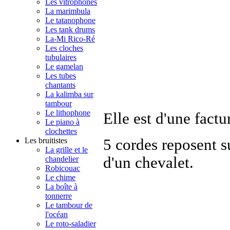
Les vitrophones
La marimbula
Le tatanophone
Les tank drums
La-Mi Rico-Ré
Les cloches
tubulaires
Le gamelan
Les tubes
chantants
La kalimba sur
tambour
Le lithophone
Elle est d'une factu
Le piano à
clochettes
5 cordes reposent s
Les bruitistes
La grille et le
d'un chevalet.
chandelier
Robicouac
Le chime
La boîte à
tonnerre
Le tambour de
l'océan
Le roto-saladier