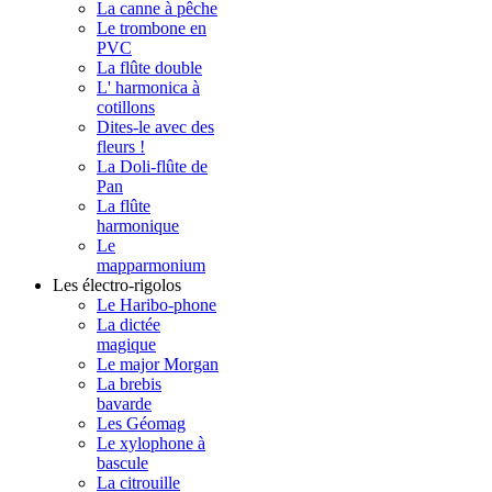
La canne à pêche
Le trombone en
PVC
La flûte double
L' harmonica à
cotillons
Dites-le avec des
fleurs !
La Doli-flûte de
Pan
La flûte
harmonique
Le
mapparmonium
Les électro-rigolos
Le Haribo-phone
La dictée
magique
Le major Morgan
La brebis
bavarde
Les Géomag
Le xylophone à
bascule
La citrouille