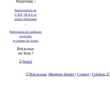
Nouveau :
Interventions en
C.R.F., M.A.S. et
unités Alzheimer
_
Fabrication de tambours
en écoles
et centres de loisirs
Bricacouac
sur Insta !
Mentions légales
|
Contact
|
Création