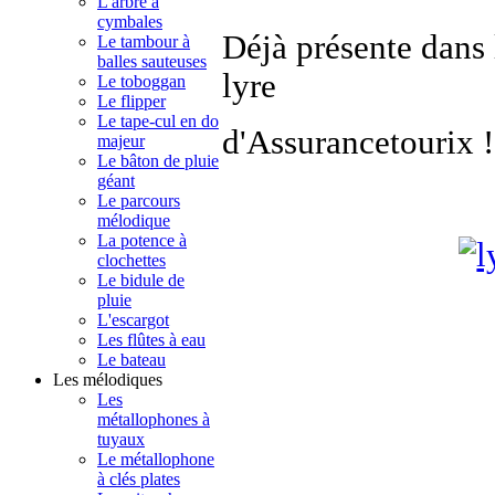
L'arbre à
cymbales
Déjà présente dans l
Le tambour à
balles sauteuses
lyre
Le toboggan
Le flipper
Le tape-cul en do
d'Assurancetourix !
majeur
Le bâton de pluie
géant
Le parcours
mélodique
La potence à
clochettes
Le bidule de
pluie
L'escargot
Les flûtes à eau
Le bateau
Les mélodiques
Les
métallophones à
tuyaux
Le métallophone
à clés plates