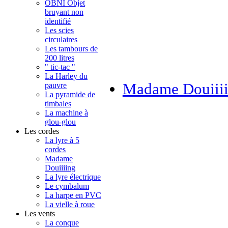
OBNI Objet
bruyant non
identifié
Les scies
circulaires
Les tambours de
200 litres
" tic-tac "
La Harley du
Madame Douiii
pauvre
La pyramide de
timbales
La machine à
glou-glou
Les cordes
La lyre à 5
cordes
Madame
Douiiiing
La lyre électrique
Le cymbalum
La harpe en PVC
La vielle à roue
Les vents
La conque