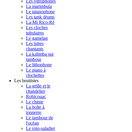
Les vitrophones
La marimbula
Le tatanophone
Les tank drums
La-Mi Rico-Ré
Les cloches
tubulaires
Le gamelan
Les tubes
chantants
La kalimba sur
tambour
Le lithophone
Le piano à
clochettes
Les bruitistes
La grille et le
chandelier
Robicouac
Le chime
La boîte à
tonnerre
Le tambour de
l'océan
Le roto-saladier