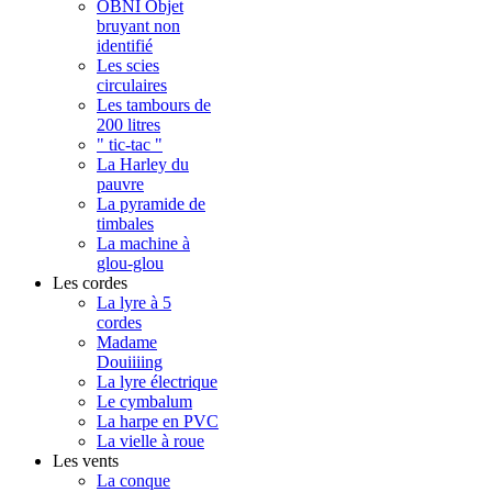
OBNI Objet
bruyant non
identifié
Les scies
circulaires
Les tambours de
200 litres
" tic-tac "
La Harley du
pauvre
La pyramide de
timbales
La machine à
glou-glou
Les cordes
La lyre à 5
cordes
Madame
Douiiiing
La lyre électrique
Le cymbalum
La harpe en PVC
La vielle à roue
Les vents
La conque