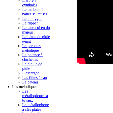
L'arbre à
cymbales
Le tambour à
balles sauteuses
Le toboggan
Le flipper
Le tape-cul en do
majeur
Le bâton de pluie
géant
Le parcours
mélodique
La potence à
clochettes
Le bidule de
pluie
L'escargot
Les flûtes à eau
Le bateau
Les mélodiques
Les
métallophones à
tuyaux
Le métallophone
à clés plates